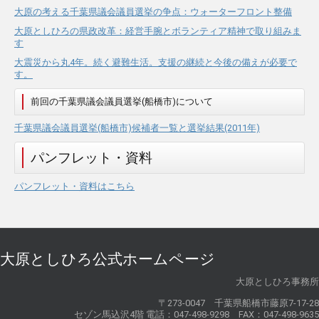
大原の考える千葉県議会議員選挙の争点：ウォーターフロント整備
大原としひろの県政改革：経営手腕とボランティア精神で取り組みま
す
大震災から丸4年。続く避難生活。支援の継続と今後の備えが必要で
す。
前回の千葉県議会議員選挙(船橋市)について
千葉県議会議員選挙(船橋市)候補者一覧と選挙結果(2011年)
パンフレット・資料
パンフレット・資料はこちら
大原としひろ公式ホームページ
大原としひろ事務所
〒273-0047 千葉県船橋市藤原7-17-28
セゾン馬込沢4階 電話：047-498-9298 FAX：047-498-9635