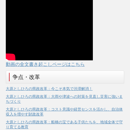
動画の全文書き起こしページはこちら
争点・改革
大原としひろの県政改革：今こそ本気で渋滞解消！
大原としひろの県政改革：大雨や津波への対策を見直し災害に強いま
ちづくり
大原としひろの県政改革：コスト意識や経営センスを活かし、自治体
収入を増やす財政改革
大原としひろの県政改革：船橋の宝である子供たちを、地域全体で守
り育てる教育