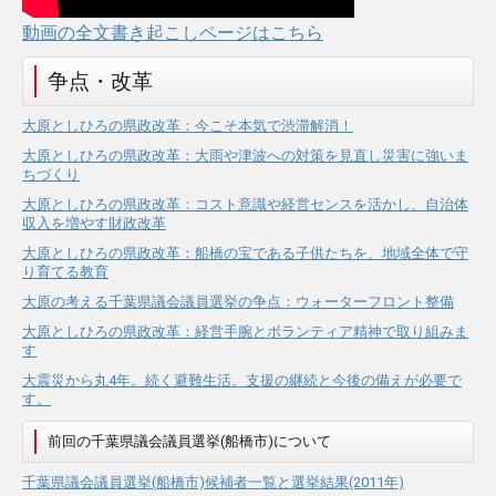
動画の全文書き起こしページはこちら
争点・改革
大原としひろの県政改革：今こそ本気で渋滞解消！
大原としひろの県政改革：大雨や津波への対策を見直し災害に強いま
ちづくり
大原としひろの県政改革：コスト意識や経営センスを活かし、自治体
収入を増やす財政改革
大原としひろの県政改革：船橋の宝である子供たちを、地域全体で守
り育てる教育
大原の考える千葉県議会議員選挙の争点：ウォーターフロント整備
大原としひろの県政改革：経営手腕とボランティア精神で取り組みま
す
大震災から丸4年。続く避難生活。支援の継続と今後の備えが必要で
す。
前回の千葉県議会議員選挙(船橋市)について
千葉県議会議員選挙(船橋市)候補者一覧と選挙結果(2011年)