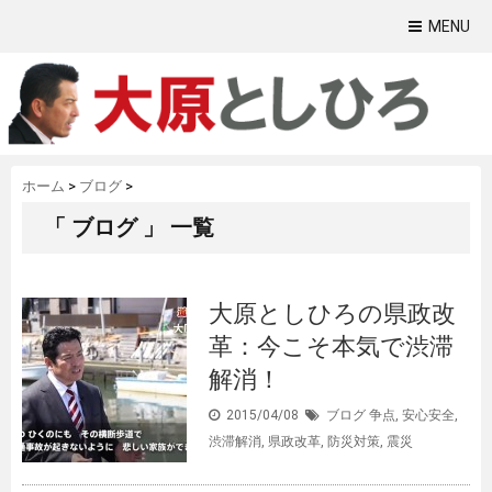
MENU
ホーム
>
ブログ
>
「 ブログ 」 一覧
大原としひろの県政改
革：今こそ本気で渋滞
解消！
2015/04/08
ブログ
争点
,
安心安全
,
渋滞解消
,
県政改革
,
防災対策
,
震災