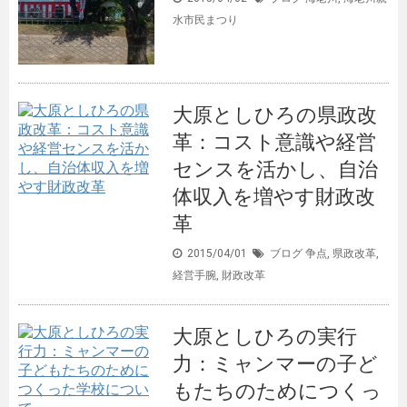
水市民まつり
大原としひろの県政改
革：コスト意識や経営
センスを活かし、自治
体収入を増やす財政改
革
2015/04/01
ブログ
争点
,
県政改革
,
経営手腕
,
財政改革
大原としひろの実行
力：ミャンマーの子ど
もたちのためにつくっ