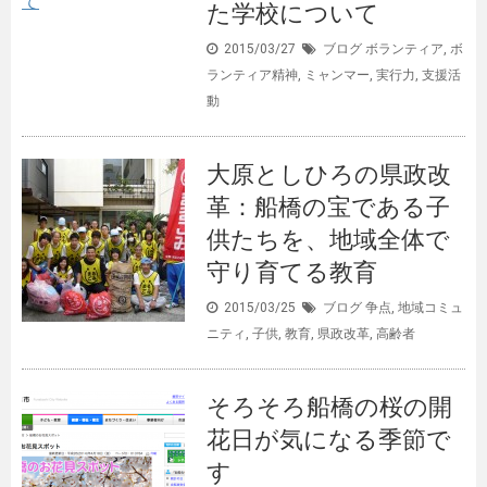
た学校について
2015/03/27
ブログ
ボランティア
,
ボ
ランティア精神
,
ミャンマー
,
実行力
,
支援活
動
大原としひろの県政改
革：船橋の宝である子
供たちを、地域全体で
守り育てる教育
2015/03/25
ブログ
争点
,
地域コミュ
ニティ
,
子供
,
教育
,
県政改革
,
高齢者
そろそろ船橋の桜の開
花日が気になる季節で
す