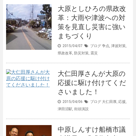
大原としひろの県政改
革：大雨や津波への対
策を見直し災害に強い
まちづくり
2015/04/07
ブログ
争点
,
津波対策
,
県政改革
,
防災対策
,
震災
大仁田厚さんが大原の
応援に駆け付けてくだ
さいました！
2015/04/06
ブログ
大仁田厚
,
応援
,
津田沼駅
,
街頭演説
中原しんすけ船橋市議