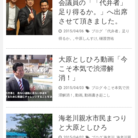
会議員の「「代弁者」
足り得るか。」へ出席
させて頂きました。
2015/04/06
ブログ
「代弁者」足り
得るか。
,
中原しんすけ
,
樋渡啓祐
大原としひろ動画「今
こそ本気で渋滞解
消！」
2015/04/03
ブログ
今こそ本気で渋
滞解消！
,
動画
,
動画書き起こし
海老川親水市民まつり
と大原としひろ
2015/04/02
ブログ
海老川
,
海老川親