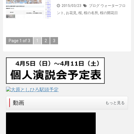
2015/03/23
ブログ
ウォーターフロ
ント
,
お花見
,
桜
,
桜の名所
,
桜の開花日
Page 1 of 3
1
2
3
動画
もっと見る