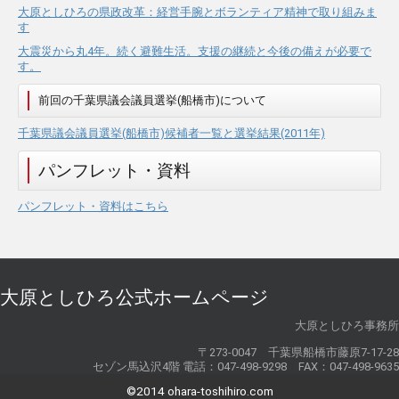
大原としひろの県政改革：経営手腕とボランティア精神で取り組みま
す
大震災から丸4年。続く避難生活。支援の継続と今後の備えが必要で
す。
前回の千葉県議会議員選挙(船橋市)について
千葉県議会議員選挙(船橋市)候補者一覧と選挙結果(2011年)
パンフレット・資料
パンフレット・資料はこちら
大原としひろ公式ホームページ
大原としひろ事務所
〒273-0047 千葉県船橋市藤原7-17-28
セゾン馬込沢4階 電話：047-498-9298 FAX：047-498-9635
©2014 ohara-toshihiro.com