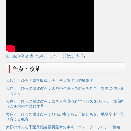
動画の全文書き起こしページはこちら
争点・改革
大原としひろの県政改革：今こそ本気で渋滞解消！
大原としひろの県政改革：大雨や津波への対策を見直し災害に強いま
ちづくり
大原としひろの県政改革：コスト意識や経営センスを活かし、自治体
収入を増やす財政改革
大原としひろの県政改革：船橋の宝である子供たちを、地域全体で守
り育てる教育
大原の考える千葉県議会議員選挙の争点：ウォーターフロント整備